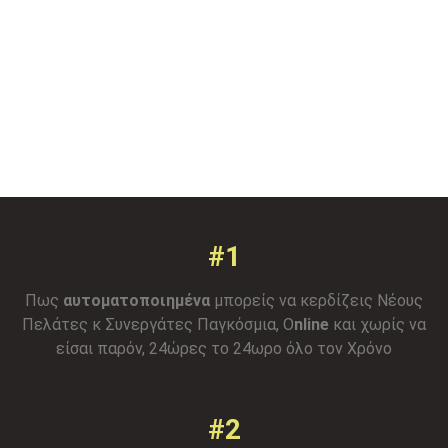
#1
Πως
αυτοματοποιημένα
μπορείς να κερδίζεις Νέους
Πελάτες κ Συνεργάτες Παγκόσμια, O
nline
και χωρίς να
είσαι παρόν, 24ώρες το 24ωρο όλο τον Χρόνο
#2