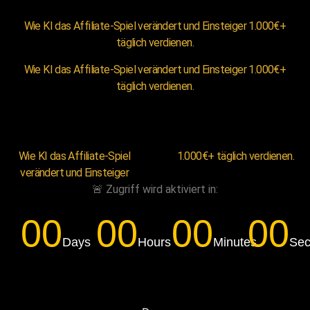
Wie KI das Affiliate-Spiel verändert und Einsteiger 1.000€+
täglich verdienen.
Wie KI das Affiliate-Spiel verändert und Einsteiger 1.000€+
täglich verdienen.
Wie KI das Affiliate-Spiel
1.000€+ täglich verdienen.
verändert und Einsteiger
🚨 Zugriff wird aktiviert in:
00
00
00
00
Days
Hours
Minutes
Sec