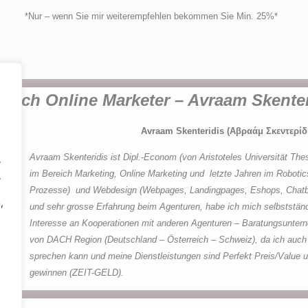
*Nur – wenn Sie mir weiterempfehlen bekommen Sie Min. 25%*
glich Online Marketer – Avraam Skenter
Avraam Skenteridis (Αβραάμ Σκεντερίδ
Avraam Skenteridis ist Dipl.-Econom (von Aristoteles Universität Thes
.
im Bereich Marketing, Online Marketing und letzte Jahren im Robotic
.
Prozesse) und Webdesign (Webpages, Landingpages, Eshops, Chatbot
,
und sehr grosse Erfahrung beim Agenturen, habe ich mich selbststä
Interesse an Kooperationen mit anderen Agenturen – Baratungsuntern
von DACH Region (Deutschland – Österreich – Schweiz), da ich auch
sprechen kann und meine Dienstleistungen sind Perfekt Preis/Value 
gewinnen (ZEIT-GELD).