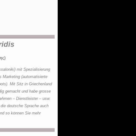
idis
ης)
saloniki) mit Spezialisierung
s Marketing (automatisierte
s). Mit Sitz in Griechenland
ndig gemacht und habe grosse
ehmen – Dienstleister – usw.
 die deutsche Sprache auch
und so können Sie mehr