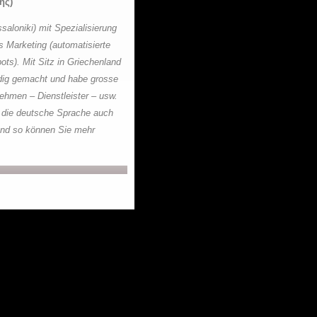
ης)
saloniki) mit Spezialisierung
s Marketing (automatisierte
s). Mit Sitz in Griechenland
ndig gemacht und habe grosse
ehmen – Dienstleister – usw.
 die deutsche Sprache auch
und so können Sie mehr