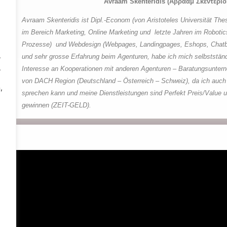
Avraam Skenteridis (Αβραάμ Σκεντερίδ
Avraam Skenteridis ist Dipl.-Econom (von Aristoteles Universität Thes
im Bereich Marketing, Online Marketing und letzte Jahren im Robotic
Prozesse) und Webdesign (Webpages, Landingpages, Eshops, Chatbot
.
und sehr grosse Erfahrung beim Agenturen, habe ich mich selbststä
.
Interesse an Kooperationen mit anderen Agenturen – Baratungsuntern
von DACH Region (Deutschland – Österreich – Schweiz), da ich auch
,
sprechen kann und meine Dienstleistungen sind Perfekt Preis/Value 
gewinnen (ZEIT-GELD).