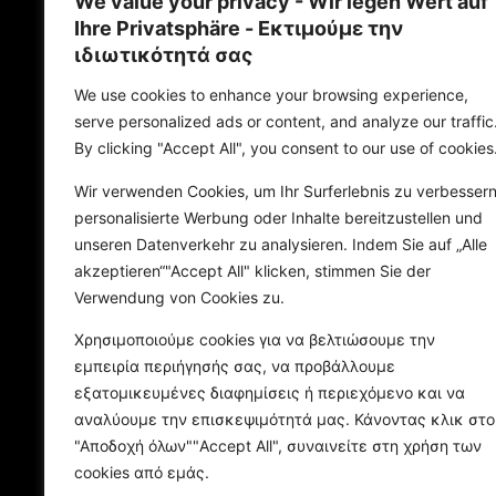
We value your privacy - Wir legen Wert auf
Ihre Privatsphäre - Εκτιμούμε την
ιδιωτικότητά σας
We use cookies to enhance your browsing experience,
serve personalized ads or content, and analyze our traffic
By clicking "Accept All", you consent to our use of cookies
Wir verwenden Cookies, um Ihr Surferlebnis zu verbessern
personalisierte Werbung oder Inhalte bereitzustellen und
unseren Datenverkehr zu analysieren. Indem Sie auf „Alle
akzeptieren“"Accept All" klicken, stimmen Sie der
Verwendung von Cookies zu.
Χρησιμοποιούμε cookies για να βελτιώσουμε την
εμπειρία περιήγησής σας, να προβάλλουμε
εξατομικευμένες διαφημίσεις ή περιεχόμενο και να
αναλύουμε την επισκεψιμότητά μας. Κάνοντας κλικ στο
"Αποδοχή όλων""Accept All", συναινείτε στη χρήση των
cookies από εμάς.