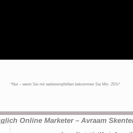
*Nur – wenn Sie mir weiterempfehlen bekommen Sie Min. 25%*
glich Online Marketer – Avraam Skenter