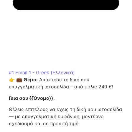
#1 Email 1 - Greek (Ελληνικά)
👉 💼
Θέμα:
Απόκτησε τη δική σου
επαγγελματική ιστοσελίδα – από μόλις 249 €!
Γεια σου {{Όνομα}},
Θέλεις επιτέλους να έχεις τη δική σου ιστοσελίδα
— με επαγγελματική εμφάνιση, μοντέρνο
σχεδιασμό και σε προσιτή τιμή;