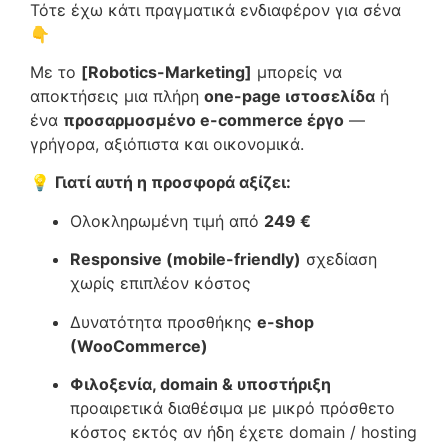
Τότε έχω κάτι πραγματικά ενδιαφέρον για σένα
👇
Με το
[Robotics-Marketing]
μπορείς να
αποκτήσεις μια πλήρη
one-page ιστοσελίδα
ή
ένα
προσαρμοσμένο e-commerce έργο
—
γρήγορα, αξιόπιστα και οικονομικά.
💡
Γιατί αυτή η προσφορά αξίζει:
Ολοκληρωμένη τιμή από
249 €
Responsive (mobile-friendly)
σχεδίαση
χωρίς επιπλέον κόστος
Δυνατότητα προσθήκης
e-shop
(WooCommerce)
Φιλοξενία, domain & υποστήριξη
προαιρετικά διαθέσιμα με μικρό πρόσθετο
κόστος εκτός αν ήδη έχετε domain / hosting