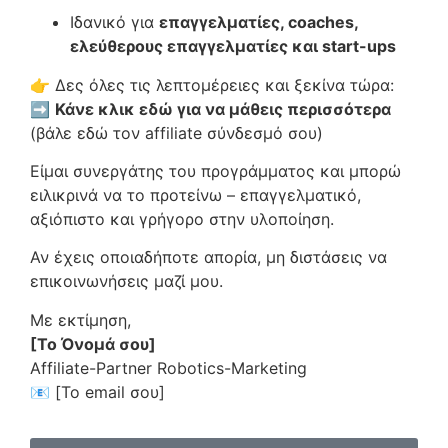
Ιδανικό για
επαγγελματίες, coaches,
ελεύθερους επαγγελματίες και start-ups
👉 Δες όλες τις λεπτομέρειες και ξεκίνα τώρα:
➡
Κάνε κλικ εδώ για να μάθεις περισσότερα
(βάλε εδώ τον affiliate σύνδεσμό σου)
Είμαι συνεργάτης του προγράμματος και μπορώ
ειλικρινά να το προτείνω – επαγγελματικό,
αξιόπιστο και γρήγορο στην υλοποίηση.
Αν έχεις οποιαδήποτε απορία, μη διστάσεις να
επικοινωνήσεις μαζί μου.
Με εκτίμηση,
[Το Όνομά σου]
Affiliate-Partner Robotics-Marketing
📧 [Το email σου]