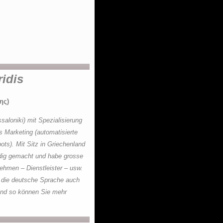
idis
ης)
saloniki) mit Spezialisierung
s Marketing (automatisierte
s). Mit Sitz in Griechenland
ndig gemacht und habe grosse
ehmen – Dienstleister – usw.
 die deutsche Sprache auch
und so können Sie mehr