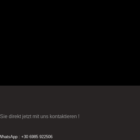
ie direkt jetzt mit uns kontaktieren !
WhatsApp : +30 6985 922506