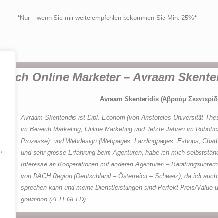
*Nur – wenn Sie mir weiterempfehlen bekommen Sie Min. 25%*
glich Online Marketer – Avraam Skenter
Avraam Skenteridis (Αβραάμ Σκεντερίδ
Avraam Skenteridis ist Dipl.-Econom (von Aristoteles Universität Thes
.
im Bereich Marketing, Online Marketing und letzte Jahren im Robotic
.
Prozesse) und Webdesign (Webpages, Landingpages, Eshops, Chatbot
,
und sehr grosse Erfahrung beim Agenturen, habe ich mich selbststä
Interesse an Kooperationen mit anderen Agenturen – Baratungsuntern
von DACH Region (Deutschland – Österreich – Schweiz), da ich auch
sprechen kann und meine Dienstleistungen sind Perfekt Preis/Value 
gewinnen (ZEIT-GELD).