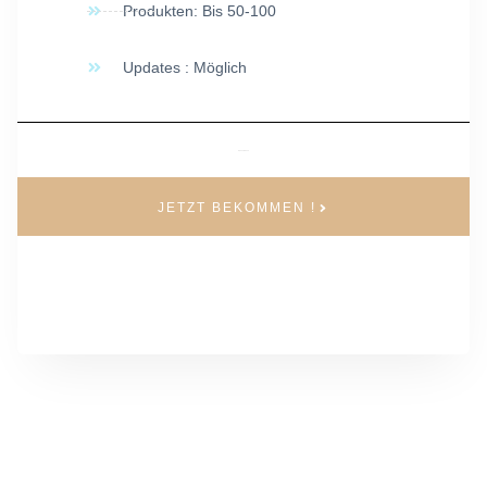
Produkten: Bis 50-100
Updates : Möglich
Εφάπαξ 1.890 €
JETZT BEKOMMEN !