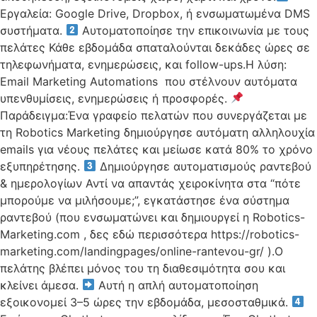
Εργαλεία: Google Drive, Dropbox, ή ενσωματωμένα DMS
συστήματα.
Αυτοματοποίησε την επικοινωνία με τους
πελάτες Κάθε εβδομάδα σπαταλούνται δεκάδες ώρες σε
τηλεφωνήματα, ενημερώσεις, και follow-ups.Η λύση:
Email Marketing Automations που στέλνουν αυτόματα
υπενθυμίσεις, ενημερώσεις ή προσφορές.
Παράδειγμα:Ένα γραφείο πελατών που συνεργάζεται με
τη Robotics Marketing δημιούργησε αυτόματη αλληλουχία
emails για νέους πελάτες και μείωσε κατά 80% το χρόνο
εξυπηρέτησης.
Δημιούργησε αυτοματισμούς ραντεβού
& ημερολογίων Αντί να απαντάς χειροκίνητα στα “πότε
μπορούμε να μιλήσουμε;”, εγκατάστησε ένα σύστημα
ραντεβού (που ενσωματώνει και δημιουργεί η Robotics-
Marketing.com , δες εδώ περισσότερα https://robotics-
marketing.com/landingpages/online-rantevou-gr/ ).Ο
πελάτης βλέπει μόνος του τη διαθεσιμότητα σου και
κλείνει άμεσα.
Αυτή η απλή αυτοματοποίηση
εξοικονομεί 3–5 ώρες την εβδομάδα, μεσοσταθμικά.