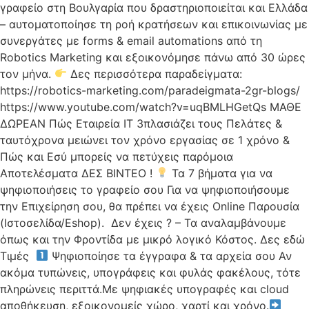
γραφείο στη Βουλγαρία που δραστηριοποιείται και Ελλάδα
– αυτοματοποίησε τη ροή κρατήσεων και επικοινωνίας με
συνεργάτες με forms & email automations από τη
Robotics Marketing και εξοικονόμησε πάνω από 30 ώρες
τον μήνα.
Δες περισσότερα παραδείγματα:
https://robotics-marketing.com/paradeigmata-2gr-blogs/
https://www.youtube.com/watch?v=uqBMLHGetQs ΜΑΘΕ
ΔΩΡΕΑΝ Πώς Εταιρεία ΙΤ 3πλασιάζει τους Πελάτες &
ταυτόχρονα μειώνει τον χρόνο εργασίας σε 1 χρόνο &
Πώς και Εσύ μπορείς να πετύχεις παρόμοια
Αποτελέσματα ΔΕΣ ΒΙΝΤΕΟ !
Τα 7 βήματα για να
ψηφιοποιήσεις το γραφείο σου Για να ψηφιοποιήσουμε
την Επιχείρηση σου, θα πρέπει να έχεις Online Παρουσία
(Ιστοσελίδα/Eshop). Δεν έχεις ? – Τα αναλαμβάνουμε
όπως και την Φροντίδα με μικρό λογικό Κόστος. Δες εδώ
Τιμές
Ψηφιοποίησε τα έγγραφα & τα αρχεία σου Αν
ακόμα τυπώνεις, υπογράφεις και φυλάς φακέλους, τότε
πληρώνεις περιττά.Με ψηφιακές υπογραφές και cloud
αποθήκευση, εξοικονομείς χώρο, χαρτί και χρόνο.