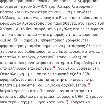
ψηφιοποίηση (cloud, email automations, CRM, ψηφιακή
υπογραφή) έχουν 20–40% χαμηλότερο λειτουργικό
κόστος και 60% ταχύτερη επικοινωνία με πελάτες.
(Βιβλιογραφία και Αναφορές και Βίντεο και τι είπαν όσοι
εφάρμοσαν Αυτοματοποίηση παρατίθενται στο Τέλος του
Άρθρου) Αυτό δεν αφορά μόνο μεγάλες εταιρείες.Αφορά
το δικό σου γραφείο — και μπορείς να το εφαρμόσεις
άμεσα.
Τι σημαίνει “ψηφιοποίηση γραφείου” Η
ψηφιοποίηση γραφείου σημαίνει:να μεταφέρεις όλες τις
χειροκίνητες διαδικασίες (όπως εκτυπώσεις, καταγραφή
πελατών, τιμολόγια, ραντεβού, επικοινωνίες) σε
αυτοματοποιημένα ψηφιακά συστήματα. Παραδείγματα
από ελληνικές επιχειρήσεις:
Λογιστικό γραφείο στη
Θεσσαλονίκη – μείωσε τα λειτουργικά έξοδα 38%
εφαρμόζοντας σύστημα αυτόματης επικοινωνίας με
πελάτες μέσω email και ψηφιακή αρχειοθέτηση.
Ιατρικό γραφείο στην Γερμανία – αντικατέστησε τα
έντυπα συμβόλαια με ψηφιακή φόρμες & CRM. Ο χρόνος
διεκπεραίωσης μειώθηκε κατά 50%.
Τουριστικό