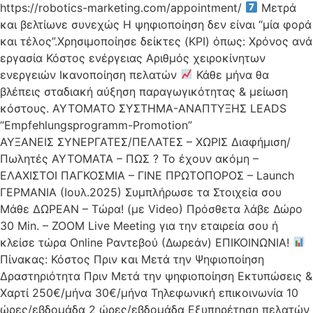
https://robotics-marketing.com/appointment/
Μετρά
και βελτίωνε συνεχώς Η ψηφιοποίηση δεν είναι “μία φορά
και τέλος”.Χρησιμοποίησε δείκτες (KPI) όπως: Χρόνος ανά
εργασία Κόστος ενέργειας Αριθμός χειροκίνητων
ενεργειών Ικανοποίηση πελατών
Κάθε μήνα θα
βλέπεις σταδιακή αύξηση παραγωγικότητας & μείωση
κόστους. ΑΥΤΟΜΑΤΟ ΣΥΣΤΗΜΑ-ΑΝΑΠΤΥΞΗΣ LEADS
“Empfehlungsprogramm-Promotion”
ΑΥΞΑΝΕΙΣ ΣΥΝΕΡΓΑΤΕΣ/ΠΕΛΑΤΕΣ – ΧΩΡΙΣ Διαφήμιση/
Πωλητές ΑΥΤΟΜΑΤΑ – ΠΩΣ ? Το έχουν ακόμη –
ΕΛΑΧΙΣΤΟΙ ΠΑΓΚΟΣΜΙΑ – ΓΙΝΕ ΠΡΩΤΟΠΟΡΟΣ – Launch
ΓΕΡΜΑΝΙΑ (Ιουλ.2025) Συμπλήρωσε τα Στοιχεία σου
Μάθε ΔΩΡΕΑΝ – Τώρα! (με Video) Πρόσθετα λάβε Δώρο
30 Min. – ZOOM Live Meeting για την εταιρεία σου ή
κλείσε τώρα Online Ραντεβού (Δωρεάν) ΕΠΙΚΟΙΝΩΝΙΑ!
Πίνακας: Κόστος Πριν και Μετά την Ψηφιοποίηση
Δραστηριότητα Πριν Μετά την ψηφιοποίηση Εκτυπώσεις &
Χαρτί 250€/μήνα 30€/μήνα Τηλεφωνική επικοινωνία 10
ώρες/εβδομάδα 2 ώρες/εβδομάδα Εξυπηρέτηση πελατών