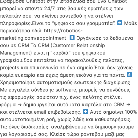
Εφάρμοσε Chatbot στην ιστοσελίδα σου Ένα Chatbot
μπορεί να απαντά 24/7 στις βασικές ερωτήσεις των
πελατών σου, να κλείνει ραντεβού ή να στέλνει
πληροφορίες.Είναι το “ψηφιακό σου γραμματέα”.
Μάθε
περισσότερα εδώ: https://robotics-
marketing.com/appointment
Οργάνωσε τα δεδομένα
σου σε CRM Το CRM (Customer Relationship
Management) είναι η “καρδιά” του ψηφιακού
γραφείου.Σου επιτρέπει να παρακολουθείς πελάτες,
projects και επικοινωνία σε ένα σημείο.Έτσι, δεν χάνεις
καμία ευκαιρία και έχεις άμεση εικόνα για τα πάντα.
Χρησιμοποίησε αυτοματισμούς εσωτερικής διαχείρισης
Με εργαλεία σύνδεσης software, μπορείς να συνδέσεις
τις εφαρμογές σου:όταν π.χ. ένας πελάτης στέλνει
φόρμα → δημιουργείται αυτόματα καρτέλα στο CRM →
και στέλνεται email επιβεβαίωσης.
Αυτό σημαίνει 100%
αυτοματοποιημένη ροή, χωρίς λάθη και καθυστερήσεις.
Τις όλες διαδικασίες, αναλμβάνουμε να δημιουργήσουμε
για λογαριασμό σας. Κλείσε τώρα ραντεβού μαζί μας