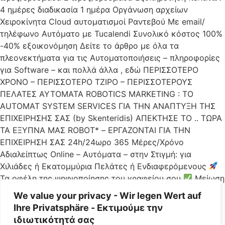
4 ημέρες διαδικασία 1 ημέρα Οργάνωση αρχείων
Χειροκίνητα Cloud αυτοματισμοί Ραντεβού Με email/
τηλέφωνο Αυτόματο με Tucalendi Συνολικό κόστος 100%
-40% εξοικονόμηση Δείτε το άρθρο με όλα τα
πλεονεκτήματα για τις Αυτοματοποιήσεις – πληροφορίες
για Software – και πολλά άλλα , εδώ ΠΕΡΙΣΣΟΤΕΡΟ
ΧΡΟΝΟ – ΠΕΡΙΣΣΟΤΕΡΟ ΤΖΙΡΟ – ΠΕΡΙΣΣΟΤΕΡΟΥΣ
ΠΕΛΑΤΕΣ ΑΥΤΟΜΑΤΑ ROBOTICS MARKETING : ΤΟ
AUTOMAT SYSTEM SERVICES ΓΙΑ ΤΗΝ ΑΝΑΠΤΥΞΗ ΤΗΣ
ΕΠΙΧΕΙΡΗΣΗΣ ΣΑΣ (by Skenteridis) ΑΠΕΚΤΗΣΕ ΤΟ .. ΤΩΡΑ
ΤΑ ΕΞΥΠΝΑ ΜΑΣ ROBOT* – ΕΡΓΑΖΟΝΤΑΙ ΓΙΑ ΤΗΝ
ΕΠΙΧΕΙΡΗΣΗ ΣΑΣ 24h/24ωρο 365 Μέρες/Χρόνο
Αδιαλείπτως Online – Αυτόματα – στην Στιγμή: για
Χιλιάδες ή Εκατομμύρια Πελάτες ή Ενδιαφερόμενους
Τα οφέλη της ψηφιοποίησης του γραφείου σου
Μείωση
κόστους έως 40%
Αύξηση παραγωγικότητας και
We value your privacy - Wir legen Wert auf
ταχύτητας
Λιγότερα λάθη και καθυστερήσεις
Ihre Privatsphäre - Εκτιμούμε την
Περισσότερη επαγγελματικότητα και οργάνωση
ιδιωτικότητά σας