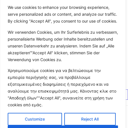
Απόλυτη διαφάνεια και ευκολία συνεργασίας
24/7
λειτουργία με αυτοματισμούς
Εσωτερικοί σύνδεσμοι
We use cookies to enhance your browsing experience,
Robotics Marketing – Ψηφιοποίηση & Αυτοματισμοί.
serve personalized ads or content, and analyze our traffic.
https://robotics-marketing.com/ VIP Online University –
By clicking "Accept All", you consent to our use of cookies.
Εκπαίδευση σε Online Επιχειρήσεις Webdesign &
Wir verwenden Cookies, um Ihr Surferlebnis zu verbessern,
Automations από Αβραάμ Σκεντερίδη YouTube Robotics
personalisierte Werbung oder Inhalte bereitzustellen und
Marketing Channel ΜΑΘΕ ΔΩΡΕΑΝ Πώς Λογιστικό
unseren Datenverkehr zu analysieren. Indem Sie auf „Alle
Γραφείο υπερ2πλασιάζει τα Εσοδα απο 280.000 σε
akzeptieren“"Accept All" klicken, stimmen Sie der
750.000 & ταυτόχρονα μειώνει τον χρόνο εργασίας απο
Verwendung von Cookies zu.
40 σε 30 ώρες/ Εβδ. σε 1 χρόνο & Πώς και Εσύ μπορείς
να πετύχεις παρόμοια Αποτελέσματα ΔΕΣ ΒΙΝΤΕΟ !
Χρησιμοποιούμε cookies για να βελτιώσουμε την
FAQ (Συχνές Ερωτήσεις) Πόσο γρήγορα
εμπειρία περιήγησής σας, να προβάλλουμε
εξατομικευμένες διαφημίσεις ή περιεχόμενο και να
αναλύουμε την επισκεψιμότητά μας. Κάνοντας κλικ στο
October 18, 2025
/
0 Comments
Read More
"Αποδοχή όλων""Accept All", συναινείτε στη χρήση των
cookies από εμάς.
Customize
Reject All