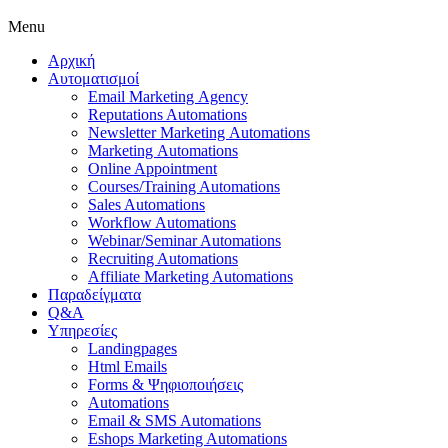
Menu
Αρχική
Αυτοματισμοί
Εmail Μarketing Αgency
Reputations Automations
Νewsletter Μarketing Αutomations
Μarketing Αutomations
Οnline Appointment
Courses/Training Automations
Sales Automations
Workflow Automations
Webinar/Seminar Automations
Recruiting Automations
Affiliate Marketing Automations
Παραδείγματα
Q&A
Υπηρεσίες
Landingpages
Html Emails
Forms & Ψηφιοποιήσεις
Automations
Email & SMS Automations
Eshops Marketing Automations