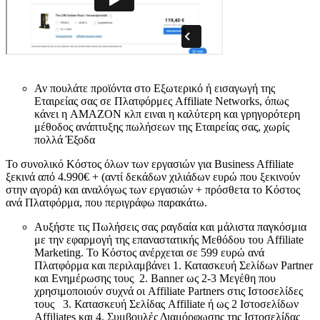
Αν πουλάτε προϊόντα στο Εξωτερικό ή εισαγωγή της
Εταιρείας σας σε Πλατφόρμες Affiliate Networks, όπως
κάνει η AMAZON κλπ ειναι η καλύτερη και γρηγορότερη
μέθοδος ανάπτυξης πωλήσεων της Εταιρείας σας, χωρίς
πολλά Έξοδα
Το συνολικό Κόστος όλων των εργασιών για Business Affiliate
ξεκινά από 4.990€ + (αντί δεκάδων χιλιάδων ευρώ που ξεκινούν
στην αγορά) και αναλόγως των εργασιών + πρόσθετα το Κόστος
ανά Πλατφόρμα, που περιγράφω παρακάτω.
Αυξήστε τις Πωλήσεις σας ραγδαία και μάλιστα παγκόσμια
με την εφαρμογή της επαναστατικής Μεθόδου του Affiliate
Marketing. Το Κόστος ανέρχεται σε 599 ευρώ ανά
Πλατφόρμα και περιλαμβάνει 1. Κατασκευή Σελίδων Partner
και Ενημέρωσης τους 2. Banner ως 2-3 Μεγέθη που
χρησιμοποιούν συχνά οι Affiliate Partners στις Ιστοσελίδες
τους 3. Κατασκευή Σελίδας Affiliate ή ως 2 Ιστοσελίδων
Affiliates και 4. Συμβουλές Διαμόρφωσης της Ιστοσελίδας