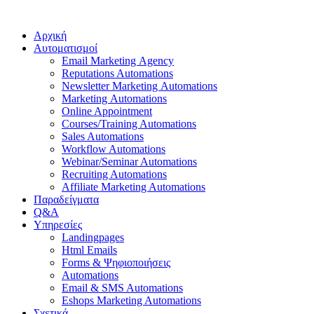
Αρχική
Αυτοματισμοί
Εmail Μarketing Αgency
Reputations Automations
Νewsletter Μarketing Αutomations
Μarketing Αutomations
Οnline Appointment
Courses/Training Automations
Sales Automations
Workflow Automations
Webinar/Seminar Automations
Recruiting Automations
Affiliate Marketing Automations
Παραδείγματα
Q&A
Υπηρεσίες
Landingpages
Html Emails
Forms & Ψηφιοποιήσεις
Automations
Email & SMS Automations
Eshops Marketing Automations
Σχετικά