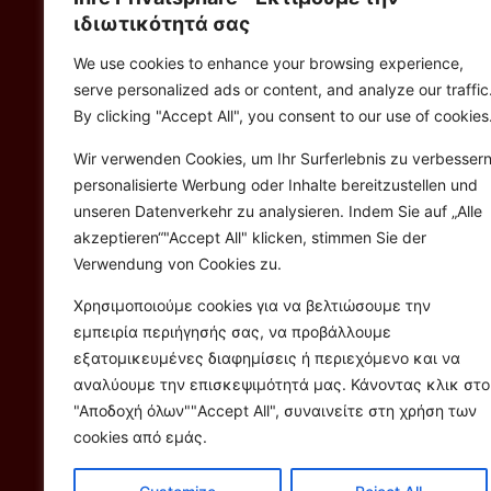
–
Aυτοματοποιημένα
,
on
ιδιωτικότητά σας
είσαι παρόν, 24ώρες το 2
Χρόνο, Παγκόσμια.
We use cookies to enhance your browsing experience,
serve personalized ads or content, and analyze our traffic
-Μάθε Τεχνικές που εφαρμ
By clicking "Accept All", you consent to our use of cookies
Πολυεθνικές σε θέματα Ma
γίνεις από τους Πρωτοπό
Wir verwenden Cookies, um Ihr Surferlebnis zu verbessern
σου.
personalisierte Werbung oder Inhalte bereitzustellen und
unseren Datenverkehr zu analysieren. Indem Sie auf „Alle
-Ειδικότητες & Εργασίες 
akzeptieren“"Accept All" klicken, stimmen Sie der
εφαρμοστεί στην δική σου 
Verwendung von Cookies zu.
Προϋποθέσεις απαιτούνται
Χρησιμοποιούμε cookies για να βελτιώσουμε την
εμπειρία περιήγησής σας, να προβάλλουμε
εξατομικευμένες διαφημίσεις ή περιεχόμενο και να
αναλύουμε την επισκεψιμότητά μας. Κάνοντας κλικ στο
"Αποδοχή όλων""Accept All", συναινείτε στη χρήση των
cookies από εμάς.
Όροι Χρήσης