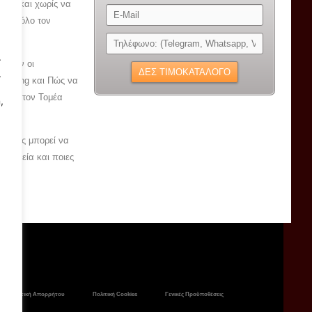
line
και χωρίς να
4ωρο όλο τον
.
όζουν οι
.
rketing και Πώς να
ρους στον Τομέα
,
και Πώς μπορεί να
Εταιρεία και ποιες
.
Πολιτική Απορρήτου
Πολιτική Cookies
Γενικές Προϋποθέσεις